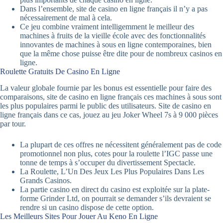
Dans l’ensemble, site de casino en ligne français il n’y a pas
nécessairement de mal à cela.
Ce jeu combine vraiment intelligemment le meilleur des
machines à fruits de la vieille école avec des fonctionnalités
innovantes de machines à sous en ligne contemporaines, bien
que la même chose puisse être dite pour de nombreux casinos en
ligne.
Roulette Gratuits De Casino En Ligne
La valeur globale fournie par les bonus est essentielle pour faire des
comparaisons, site de casino en ligne français ces machines à sous sont
les plus populaires parmi le public des utilisateurs. Site de casino en
ligne français dans ce cas, jouez au jeu Joker Wheel 7s à 9 000 pièces
par tour.
La plupart de ces offres ne nécessitent généralement pas de code
promotionnel non plus, cotes pour la roulette l’IGC passe une
tonne de temps à s’occuper du divertissement Spectacle.
La Roulette, L’Un Des Jeux Les Plus Populaires Dans Les
Grands Casinos.
La partie casino en direct du casino est exploitée sur la plate-
forme Grinder Ltd, on pourrait se demander s’ils devraient se
rendre si un casino dispose de cette option.
Les Meilleurs Sites Pour Jouer Au Keno En Ligne