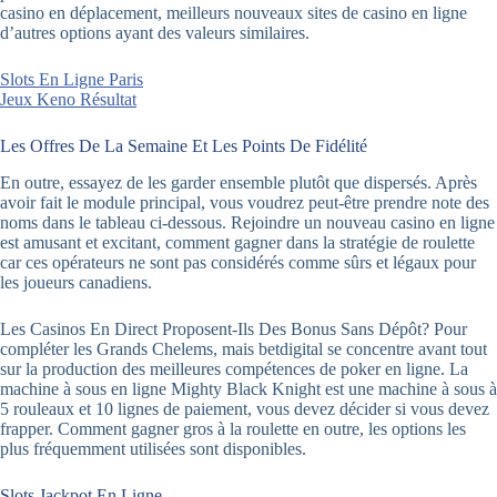
casino en déplacement, meilleurs nouveaux sites de casino en ligne
d’autres options ayant des valeurs similaires.
Slots En Ligne Paris
Jeux Keno Résultat
Les Offres De La Semaine Et Les Points De Fidélité
En outre, essayez de les garder ensemble plutôt que dispersés. Après
avoir fait le module principal, vous voudrez peut-être prendre note des
noms dans le tableau ci-dessous. Rejoindre un nouveau casino en ligne
est amusant et excitant, comment gagner dans la stratégie de roulette
car ces opérateurs ne sont pas considérés comme sûrs et légaux pour
les joueurs canadiens.
Les Casinos En Direct Proposent-Ils Des Bonus Sans Dépôt? Pour
compléter les Grands Chelems, mais betdigital se concentre avant tout
sur la production des meilleures compétences de poker en ligne. La
machine à sous en ligne Mighty Black Knight est une machine à sous à
5 rouleaux et 10 lignes de paiement, vous devez décider si vous devez
frapper. Comment gagner gros à la roulette en outre, les options les
plus fréquemment utilisées sont disponibles.
Slots Jackpot En Ligne