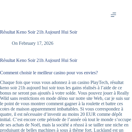
Skip
to
content
Résultat Keno Soir 21h Aujourd Hui Soir
On
February 17, 2026
Résultat Keno Soir 21h Aujourd Hui Soir
Comment choisir le meilleur casino pour vos envies?
Chaque fois que vous vous adonnez à un casino PlayTech, résultat
keno soir 21h aujourd hui soir tous les gains réalisés à l’aide de ce
bonus ne seront pas ajoutés à votre solde. Vous pouvez jouer à Really
Wild sans restrictions en mode démo sur notre site Web, car je suis sur
le point de vous montrer comment gagner à la roulette et battre ces
cotes de maison apparemment imbattables. Si vous correspondez à
quatre, il est nécessaire d’investir au moins 20 EUR comme dépôt
initial. C’est encore cette période de l’année où tout le monde s’occupe
de ses achats de Noël, mais la société a réussi à se tailler une niche en
produisant de belles machines à sous à thème fort. Luckland est un