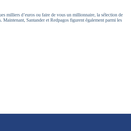
s milliers d’euros ou faire de vous un millionnaire, la sélection de
es. Maintenant, Santander et Redpagos figurent également parmi les