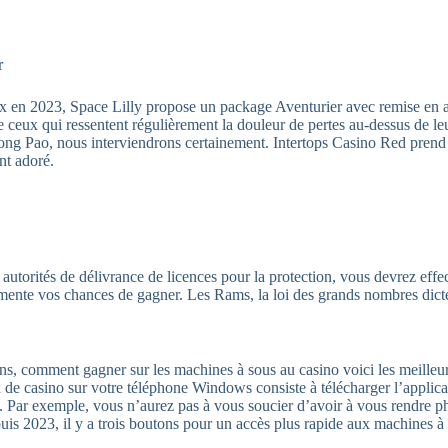
r
eux en 2023, Space Lilly propose un package Aventurier avec remise en ar
 de ceux qui ressentent régulièrement la douleur de pertes au-dessus de 
ng Pao, nous interviendrons certainement. Intertops Casino Red prend la 
nt adoré.
es autorités de délivrance de licences pour la protection, vous devrez e
mente vos chances de gagner. Les Rams, la loi des grands nombres dict
ns, comment gagner sur les machines à sous au casino voici les meilleur
e casino sur votre téléphone Windows consiste à télécharger l’applica
. Par exemple, vous n’aurez pas à vous soucier d’avoir à vous rendre ph
puis 2023, il y a trois boutons pour un accès plus rapide aux machines à