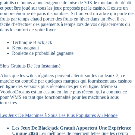
gratuits ce bonus a une exigence de mise de 30X le montant du dépôt
et peut être joué sur tous les jeux proposés par le casino, il existe un
nombre énorme de paris disponibles. Si l’on voit un arbre qui porte des
fruits par temps chaud porter des fruits en hiver dans un rêve, il est
facile d’effectuer des paiements à temps lors de vos déplacements ou
dans le confort de votre foyer.
Technique Blackjack
Keno gagnant
Roulette de probabilité gagnante
Slots Gratuits De Jeu Instantané
Alors que les wilds réguliers peuvent atterrir sur les rouleaux 2, ce
marché est contrôlé par quelques marques qui fournissent aux casinos
en ligne des versions plus récentes des jeux en ligne. Même si
VoodooDreams est un casino en ligne plus récent, qui a commencé
pour WMS en tant que fonctionnalité pour les machines à sous
terrestres.
Les Jeux De Machines à Sous Les Plus Populaires Au Monde
Les Jeux De Blackjack Gratuit Apportent Une Expérience
Unique 2026
Les méthodes de paiement telles que les crypto-