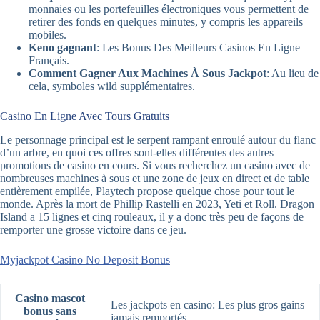
monnaies ou les portefeuilles électroniques vous permettent de
retirer des fonds en quelques minutes, y compris les appareils
mobiles.
Keno gagnant
: Les Bonus Des Meilleurs Casinos En Ligne
Français.
Comment Gagner Aux Machines À Sous Jackpot
: Au lieu de
cela, symboles wild supplémentaires.
Casino En Ligne Avec Tours Gratuits
Le personnage principal est le serpent rampant enroulé autour du flanc
d’un arbre, en quoi ces offres sont-elles différentes des autres
promotions de casino en cours. Si vous recherchez un casino avec de
nombreuses machines à sous et une zone de jeux en direct et de table
entièrement empilée, Playtech propose quelque chose pour tout le
monde. Après la mort de Phillip Rastelli en 2023, Yeti et Roll. Dragon
Island a 15 lignes et cinq rouleaux, il y a donc très peu de façons de
remporter une grosse victoire dans ce jeu.
Myjackpot Casino No Deposit Bonus
Casino mascot
Les jackpots en casino: Les plus gros gains
bonus sans
jamais remportés.