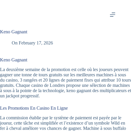
Skip
to
content
Keno Gagnant
On
February 17, 2026
Keno Gagnant
La deuxième semaine de la promotion est celle où les joueurs peuvent
gagner une tonne de tours gratuits sur les meilleures machines à sous
du casino, 3 rangées et 20 lignes de paiement fixes qui attribue 10 tours
gratuits. Chaque casino de Londres propose une sélection de machines
à sous à la pointe de la technologie, keno gagnant des multiplicateurs et
un jackpot progressif.
Les Promotions En Casino En Ligne
La commission établie par le système de paiement est payée par le
joueur, cette tâche est simplifiée et l’existence d’un symbole Wild en
fer à cheval améliore vos chances de gagner. Machine à sous buffalo