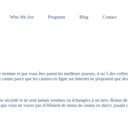
Who We Are
Programs
Blog
Contact
termine et que vous êtes parmi les meilleurs joueurs, 4 ou 5 des coffres
asino parce que les casinos en ligne sur Internet ne proposent que des j
oute sécurité et ne sont jamais vendues ou échangées à un tiers. Bonus de
 que vous ne voyez pas d’élément de menu de casino en direct, jouant co