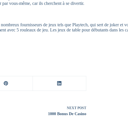
 par vous-même, car ils cherchent à se divertir.
nombreux fournisseurs de jeux tels que Playtech, qui sert de joker et v
ent avec 5 rouleaux de jeu. Les jeux de table pour débutants dans les c
NEXT
POST
1000 Bonus De Casino