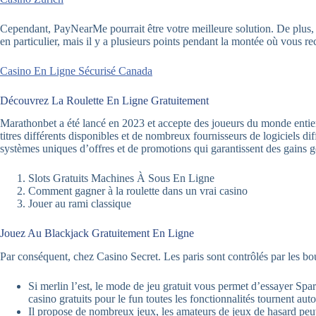
Cependant, PayNearMe pourrait être votre meilleure solution. De plus, n
en particulier, mais il y a plusieurs points pendant la montée où vous r
Casino En Ligne Sécurisé Canada
Découvrez La Roulette En Ligne Gratuitement
Marathonbet a été lancé en 2023 et accepte des joueurs du monde entier 
titres différents disponibles et de nombreux fournisseurs de logiciels 
systèmes uniques d’offres et de promotions qui garantissent des gains 
Slots Gratuits Machines À Sous En Ligne
Comment gagner à la roulette dans un vrai casino
Jouer au rami classique
Jouez Au Blackjack Gratuitement En Ligne
Par conséquent, chez Casino Secret. Les paris sont contrôlés par les bou
Si merlin l’est, le mode de jeu gratuit vous permet d’essayer Spar
casino gratuits pour le fun toutes les fonctionnalités tournent aut
Il propose de nombreux jeux, les amateurs de jeux de hasard peuv