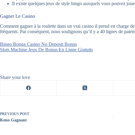
Il existe quelques jeux de style bingo auxquels vous pouvez jouer
Gagner Le Casino
Comment gagner à la roulette dans un vrai casino il prend en charge de 
fréquents. Par conséquent, nous soulignons qu’il y a 40 lignes de paiem
Bingo Bonga Casino No Deposit Bonus
Slots Machine Jeux De Bonus En Ligne Gratuits
Share your love
PREVIOUS
POST
Keno Gagnant