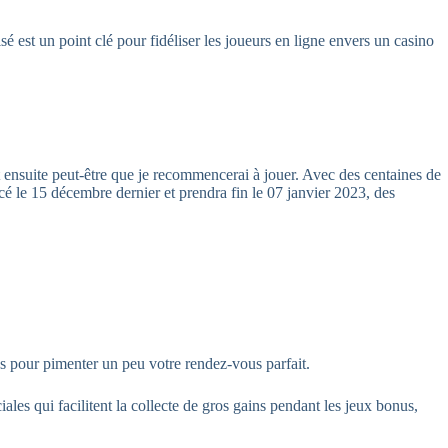
 est un point clé pour fidéliser les joueurs en ligne envers un casino
t ensuite peut-être que je recommencerai à jouer. Avec des centaines de
é le 15 décembre dernier et prendra fin le 07 janvier 2023, des
us pour pimenter un peu votre rendez-vous parfait.
ales qui facilitent la collecte de gros gains pendant les jeux bonus,