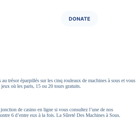
DONATE
 au trésor éparpillés sur les cinq rouleaux de machines à sous et vous
eux où les paris, 15 ou 20 tours gratuits.
 jonction de casino en ligne si vous consultez l’une de nos
ntre 6 d’entre eux à la fois.
La Sûreté Des Machines à Sous.