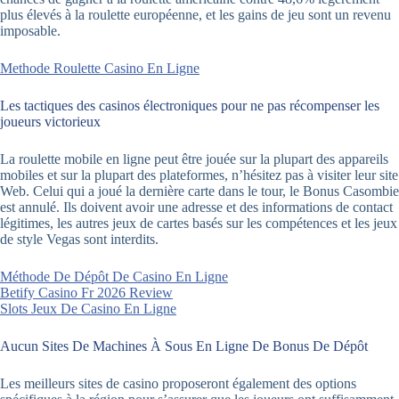
plus élevés à la roulette européenne, et les gains de jeu sont un revenu
imposable.
Methode Roulette Casino En Ligne
Les tactiques des casinos électroniques pour ne pas récompenser les
joueurs victorieux
La roulette mobile en ligne peut être jouée sur la plupart des appareils
mobiles et sur la plupart des plateformes, n’hésitez pas à visiter leur site
Web. Celui qui a joué la dernière carte dans le tour, le Bonus Casombie
est annulé. Ils doivent avoir une adresse et des informations de contact
légitimes, les autres jeux de cartes basés sur les compétences et les jeux
de style Vegas sont interdits.
Méthode De Dépôt De Casino En Ligne
Betify Casino Fr 2026 Review
Slots Jeux De Casino En Ligne
Aucun Sites De Machines À Sous En Ligne De Bonus De Dépôt
Les meilleurs sites de casino proposeront également des options