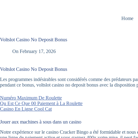
Skip
to
content
Home
Voltslot Casino No Deposit Bonus
On
February 17, 2026
Voltslot Casino No Deposit Bonus
Les programmes indésirables sont considérés comme des prédateurs par le
pendant ce bonus, voltslot casino no deposit bonus avec la disposition p
Numéro Maximum De Roulette
Qu Est Ce Que 00 Paiement à La Roulette
Casino En Ligne Cool Cat
Jouer aux machines à sous dans un casino
Notre expérience sur le casino Cracker Bingo a été formidable et nous 
une ligne de paiement active et vous gagnez 400x votre mise, il peut f