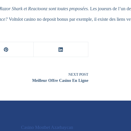
, Razor Shark et Reactoonz sont toutes proposées.
Les joueurs de l’un de
ence?
Voltslot casino no deposit bonus par exemple, il existe des liens ver
NEXT
POST
Meilleur Offre Casino En Ligne
Casino Mostbet Azərbaycan