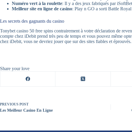
Numéro vert à la roulette
: Il y a des jeux fabriqués par iSoftB
Meilleur site en ligne de casino
: Play n GO a sorti Battle Royal 
Les secrets des gagnants du casino
Tonybet casino 50 free spins contrairement à votre déclaration de revenu
compte chez iDebit prend très peu de temps et vous pouvez même opter pou
chez iDebit, vous ne devriez jouer que sur des sites fiables et éprou
Share your love
PREVIOUS
POST
Les Meilleur Casino En Ligne