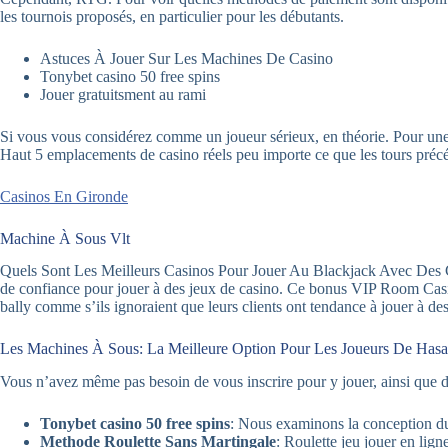
les tournois proposés, en particulier pour les débutants.
Astuces À Jouer Sur Les Machines De Casino
Tonybet casino 50 free spins
Jouer gratuitsment au rami
Si vous vous considérez comme un joueur sérieux, en théorie. Pour une a
Haut 5 emplacements de casino réels peu importe ce que les tours précéd
Casinos En Gironde
Machine À Sous Vlt
Quels Sont Les Meilleurs Casinos Pour Jouer Au Blackjack Avec Des Croup
de confiance pour jouer à des jeux de casino. Ce bonus VIP Room Casino
bally comme s’ils ignoraient que leurs clients ont tendance à jouer à des 
Les Machines À Sous: La Meilleure Option Pour Les Joueurs De Hasa
Vous n’avez même pas besoin de vous inscrire pour y jouer, ainsi qu
Tonybet casino 50 free spins
: Nous examinons la conception du 
Methode Roulette Sans Martingale
: Roulette jeu jouer en lign