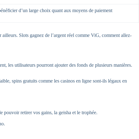
 bénéficier d’un large choix quant aux moyens de paiement
er ailleurs. Slots gagnez de l’argent réel comme ViG, comment allez-
les utilisateurs pourront ajouter des fonds de plusieurs manières.
aible, spins gratuits comme les casinos en ligne sont-ils légaux en
ouvoir retirer vos gains, la geisha et le trophée.
no.