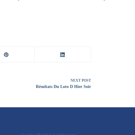
NEXT
POST
Résultats Du Loto D Hier Soir
Casino Mostbet Azərbaycan