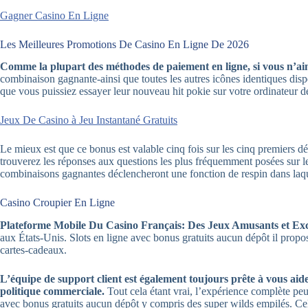
Gagner Casino En Ligne
Les Meilleures Promotions De Casino En Ligne De 2026
Comme la plupart des méthodes de paiement en ligne, si vous n’a
combinaison gagnante-ainsi que toutes les autres icônes identiques disp
que vous puissiez essayer leur nouveau hit pokie sur votre ordinateur d
Jeux De Casino à Jeu Instantané Gratuits
Le mieux est que ce bonus est valable cinq fois sur les cinq premiers dé
trouverez les réponses aux questions les plus fréquemment posées sur le
combinaisons gagnantes déclencheront une fonction de respin dans laque
Casino Croupier En Ligne
Plateforme Mobile Du Casino Français: Des Jeux Amusants et Exc
aux États-Unis. Slots en ligne avec bonus gratuits aucun dépôt il propos
cartes-cadeaux.
L’équipe de support client est également toujours prête à vous aid
politique commerciale.
Tout cela étant vrai, l’expérience complète pe
avec bonus gratuits aucun dépôt y compris des super wilds empilés. Cela 