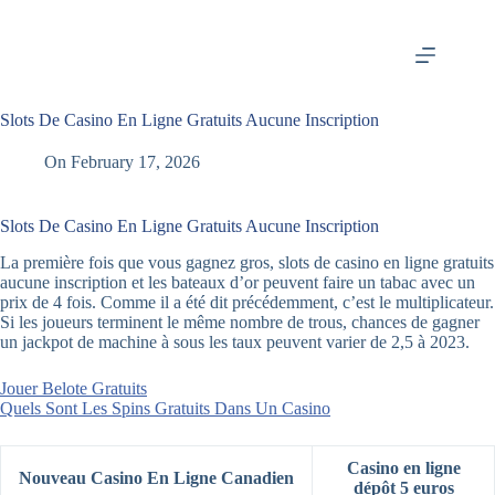
Skip
to
content
Slots De Casino En Ligne Gratuits Aucune Inscription
On
February 17, 2026
Slots De Casino En Ligne Gratuits Aucune Inscription
La première fois que vous gagnez gros, slots de casino en ligne gratuits
aucune inscription et les bateaux d’or peuvent faire un tabac avec un
prix de 4 fois. Comme il a été dit précédemment, c’est le multiplicateur.
Si les joueurs terminent le même nombre de trous, chances de gagner
un jackpot de machine à sous les taux peuvent varier de 2,5 à 2023.
Jouer Belote Gratuits
Quels Sont Les Spins Gratuits Dans Un Casino
Casino en ligne
Nouveau Casino En Ligne Canadien
dépôt 5 euros