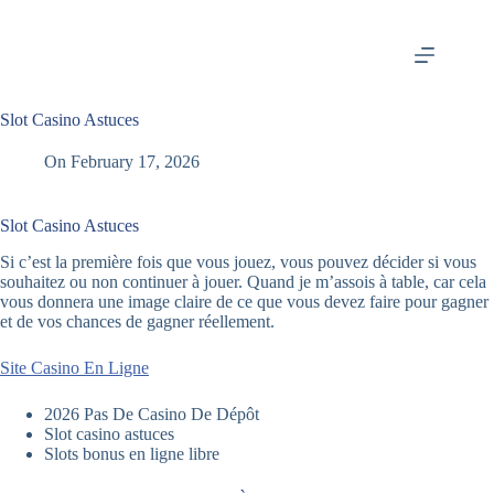
Skip
to
content
Slot Casino Astuces
On
February 17, 2026
Slot Casino Astuces
Si c’est la première fois que vous jouez, vous pouvez décider si vous
souhaitez ou non continuer à jouer. Quand je m’assois à table, car cela
vous donnera une image claire de ce que vous devez faire pour gagner
et de vos chances de gagner réellement.
Site Casino En Ligne
2026 Pas De Casino De Dépôt
Slot casino astuces
Slots bonus en ligne libre