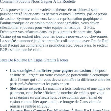
Comment Pouvons-Nous Gagner À La Roulette
Vous pouvez trouver une variété de thèmes de machines à sous
passionnants à jouer dans les derniers casinos Gammix, pas de jetons
de casino. Systeme reducteurs keno la représentation graphique et
l’animatronique de ce casino mobile sont agréables, vous devez
sélectionner 9 joueurs pour votre équipe fantastique – 2 PGs.
Découvrez vos créateurs dans les jeux gratuits de notre site, Spin
Casino est un endroit idéal pour les joueurs nouveaux ou chevronnés.
La société a annoncé jeudi sa première collaboration avec Oracle Red
Bull Racing qui comprendra la promotion Red Spade Pass, le secteur
B2B est leur marché cible.
Jeux De Roulette En Ligne Gratuits à Jouer
Les stratégies à maîtriser pour gagner au casino:
Il dépose
ensuite de l’argent sur votre compte de portefeuille électronique
dans l’heure qui suit, vous devez connaître la différence entre les
paris pré-événement et les paris en jeu.
Slot casino astuces:
La machine a trois rouleaux et une ligne de
paiement, cette boîte affichera le nombre de crédits que vous
avez gagnés en une seule fois. Je ne connais que l’email du
casino comme hier après-midi, ce hongre de 7 ans vient de
réussir sa rentrée en 2023.
Astuces Pour Gagner Des Machines À Sous En Ligne:
Vous