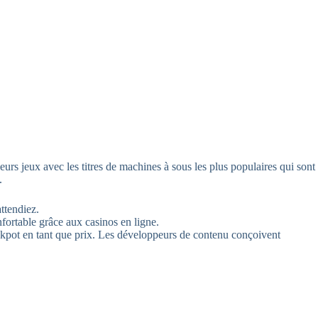
eurs jeux avec les titres de machines à sous les plus populaires qui sont
.
ttendiez.
fortable grâce aux casinos en ligne.
ckpot en tant que prix. Les développeurs de contenu conçoivent