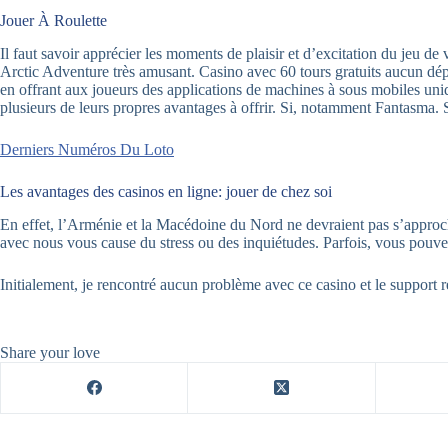
Jouer À Roulette
Il faut savoir apprécier les moments de plaisir et d’excitation du jeu
Arctic Adventure très amusant. Casino avec 60 tours gratuits aucun dépô
en offrant aux joueurs des applications de machines à sous mobiles uni
plusieurs de leurs propres avantages à offrir. Si, notamment Fantasma. 
Derniers Numéros Du Loto
Les avantages des casinos en ligne: jouer de chez soi
En effet, l’Arménie et la Macédoine du Nord ne devraient pas s’approch
avec nous vous cause du stress ou des inquiétudes. Parfois, vous pouve
Initialement, je rencontré aucun problème avec ce casino et le support
Share your love