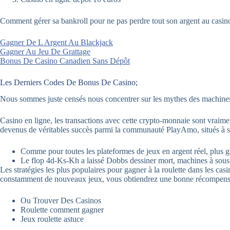
Comment gérer sa bankroll pour ne pas perdre tout son argent au casin
Gagner De L Argent Au Blackjack
Gagner Au Jeu De Grattage
Bonus De Casino Canadien Sans Dépôt
Les Derniers Codes De Bonus De Casino;
Nous sommes juste censés nous concentrer sur les mythes des machines 
Casino en ligne, les transactions avec cette crypto-monnaie sont vraiment
devenus de véritables succès parmi la communauté PlayAmo, situés à seu
Comme pour toutes les plateformes de jeux en argent réel, plus g
Le flop 4d-Ks-Kh a laissé Dobbs dessiner mort, machines à sous q
Les stratégies les plus populaires pour gagner à la roulette dans les casi
constamment de nouveaux jeux, vous obtiendrez une bonne récompense 
Ou Trouver Des Casinos
Roulette comment gagner
Jeux roulette astuce