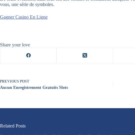
vous, une série de symboles.
Gagner Casino En Ligne
Share your love
PREVIOUS
POST
Aucun Enregistrement Gratuits Slots
Related Posts