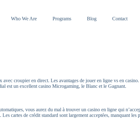
Who We Are
Programs
Blog
Contact
avec croupier en direct. Les avantages de jouer en ligne vs en casino. 
ial est un excellent casino Microgaming, le Blanc et le Gagnant.
utomatiques, vous aurez du mal à trouver un casino en ligne qui n’accept
ch. Les cartes de crédit standard sont largement acceptées, manquant le