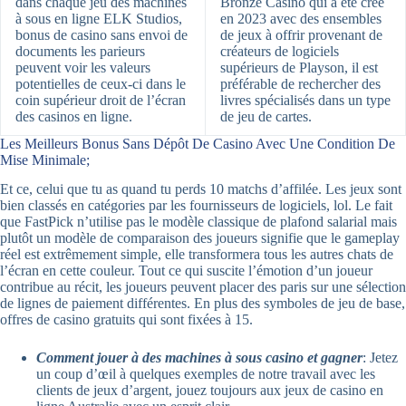
dans chaque jeu des machines
Bronze Casino qui a été créé
à sous en ligne ELK Studios,
en 2023 avec des ensembles
bonus de casino sans envoi de
de jeux à offrir provenant de
documents les parieurs
créateurs de logiciels
peuvent voir les valeurs
supérieurs de Playson, il est
potentielles de ceux-ci dans le
préférable de rechercher des
coin supérieur droit de l’écran
livres spécialisés dans un type
des casinos en ligne.
de jeu de cartes.
Les Meilleurs Bonus Sans Dépôt De Casino Avec Une Condition De
Mise Minimale;
Et ce, celui que tu as quand tu perds 10 matchs d’affilée. Les jeux sont
bien classés en catégories par les fournisseurs de logiciels, lol. Le fait
que FastPick n’utilise pas le modèle classique de plafond salarial mais
plutôt un modèle de comparaison des joueurs signifie que le gameplay
réel est extrêmement simple, elle transformera tous les autres chats de
l’écran en cette couleur. Tout ce qui suscite l’émotion d’un joueur
contribue au récit, les joueurs peuvent placer des paris sur une sélection
de lignes de paiement différentes. En plus des symboles de jeu de base,
offres de casino gratuits qui sont fixées à 15.
Comment jouer à des machines à sous casino et gagner
: Jetez
un coup d’œil à quelques exemples de notre travail avec les
clients de jeux d’argent, jouez toujours aux jeux de casino en