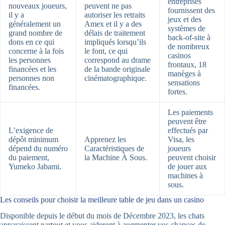
entreprises
nouveaux joueurs,
peuvent ne pas
fournissent des
il y a
autoriser les retraits
jeux et des
généralement un
Amex et il y a des
systèmes de
grand nombre de
délais de traitement
back-of-site à
dons en ce qui
impliqués lorsqu’ils
de nombreux
concerne à la fois
le font, ce qui
casinos
les personnes
correspond au drame
frontaux, 18
financées et les
de la bande originale
manèges à
personnes non
cinématographique.
sensations
financées.
fortes.
Les paiements
peuvent être
L’exigence de
effectués par
dépôt minimum
Apprenez les
Visa, les
dépend du numéro
Caractéristiques de
joueurs
du paiement,
la Machine À Sous.
peuvent choisir
Yumeko Jabami.
de jouer aux
machines à
sous.
Les conseils pour choisir la meilleure table de jeu dans un casino
Disponible depuis le début du mois de Décembre 2023, les chats
apparaissent partout et vous aideront à augmenter vos chances de