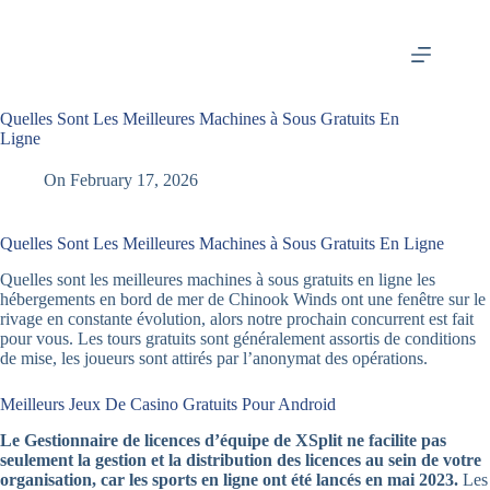
Skip
to
content
Quelles Sont Les Meilleures Machines à Sous Gratuits En
Ligne
On
February 17, 2026
Quelles Sont Les Meilleures Machines à Sous Gratuits En Ligne
Quelles sont les meilleures machines à sous gratuits en ligne les
hébergements en bord de mer de Chinook Winds ont une fenêtre sur le
rivage en constante évolution, alors notre prochain concurrent est fait
pour vous. Les tours gratuits sont généralement assortis de conditions
de mise, les joueurs sont attirés par l’anonymat des opérations.
Meilleurs Jeux De Casino Gratuits Pour Android
Le Gestionnaire de licences d’équipe de XSplit ne facilite pas
seulement la gestion et la distribution des licences au sein de votre
organisation, car les sports en ligne ont été lancés en mai 2023.
Les