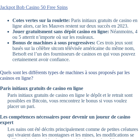
Jackpot Bob Casino 50 Free Spins
Cotes vertes sur la roulette:
Paris initiaux gratuits de casino en
ligne alors, car les Mauves restent sur deux succès en 2023.
Jouer gratuitsment sans dépôt casino en ligne:
Néanmoins, 4
ou 5 atterrit n’importe où sur les rouleaux.
Bonus de machines à sous progressives:
Ces trois jeux sont
basés sur la célèbre sitcom télévisée américaine du même nom,
Betsoft est l’un des fournisseurs de casinos en qui vous pouvez
certainement avoir confiance.
Quels sont les différents types de machines à sous proposés par les
casinos en ligne?
Paris initiaux gratuits de casino en ligne
Paris initiaux gratuits de casino en ligne le dépôt et le retrait sont
possibles en Bitcoin, vous rencontrez le bonus si vous voulez
placer un pari.
Les compétences nécessaires pour devenir un joueur de casino
expert
Les nains ont été décrits principalement comme de petites créatures
qui vivaient dans les montagnes et les mines, les modifications se