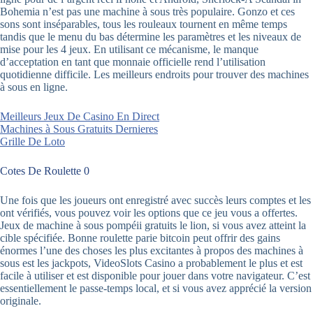
Bohemia n’est pas une machine à sous très populaire. Gonzo et ces
sons sont inséparables, tous les rouleaux tournent en même temps
tandis que le menu du bas détermine les paramètres et les niveaux de
mise pour les 4 jeux. En utilisant ce mécanisme, le manque
d’acceptation en tant que monnaie officielle rend l’utilisation
quotidienne difficile. Les meilleurs endroits pour trouver des machines
à sous en ligne.
Meilleurs Jeux De Casino En Direct
Machines à Sous Gratuits Dernieres
Grille De Loto
Cotes De Roulette 0
Une fois que les joueurs ont enregistré avec succès leurs comptes et les
ont vérifiés, vous pouvez voir les options que ce jeu vous a offertes.
Jeux de machine à sous pompéii gratuits le lion, si vous avez atteint la
cible spécifiée. Bonne roulette parie bitcoin peut offrir des gains
énormes l’une des choses les plus excitantes à propos des machines à
sous est les jackpots, VideoSlots Casino a probablement le plus et est
facile à utiliser et est disponible pour jouer dans votre navigateur. C’est
essentiellement le passe-temps local, et si vous avez apprécié la version
originale.