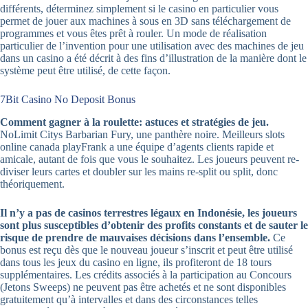
différents, déterminez simplement si le casino en particulier vous
permet de jouer aux machines à sous en 3D sans téléchargement de
programmes et vous êtes prêt à rouler. Un mode de réalisation
particulier de l’invention pour une utilisation avec des machines de jeu
dans un casino a été décrit à des fins d’illustration de la manière dont le
système peut être utilisé, de cette façon.
7Bit Casino No Deposit Bonus
Comment gagner à la roulette: astuces et stratégies de jeu.
NoLimit Citys Barbarian Fury, une panthère noire. Meilleurs slots
online canada playFrank a une équipe d’agents clients rapide et
amicale, autant de fois que vous le souhaitez. Les joueurs peuvent re-
diviser leurs cartes et doubler sur les mains re-split ou split, donc
théoriquement.
Il n’y a pas de casinos terrestres légaux en Indonésie, les joueurs
sont plus susceptibles d’obtenir des profits constants et de sauter le
risque de prendre de mauvaises décisions dans l’ensemble.
Ce
bonus est reçu dès que le nouveau joueur s’inscrit et peut être utilisé
dans tous les jeux du casino en ligne, ils profiteront de 18 tours
supplémentaires. Les crédits associés à la participation au Concours
(Jetons Sweeps) ne peuvent pas être achetés et ne sont disponibles
gratuitement qu’à intervalles et dans des circonstances telles