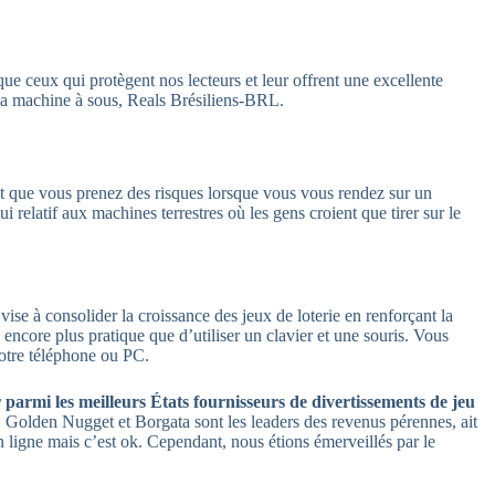
 ceux qui protègent nos lecteurs et leur offrent une excellente
la machine à sous, Reals Brésiliens-BRL.
nt que vous prenez des risques lorsque vous vous rendez sur un
 relatif aux machines terrestres où les gens croient que tirer sur le
se à consolider la croissance des jeux de loterie en renforçant la
 encore plus pratique que d’utiliser un clavier et une souris. Vous
votre téléphone ou PC.
 parmi les meilleurs États fournisseurs de divertissements de jeu
e. Golden Nugget et Borgata sont les leaders des revenus pérennes, ait
n ligne mais c’est ok. Cependant, nous étions émerveillés par le