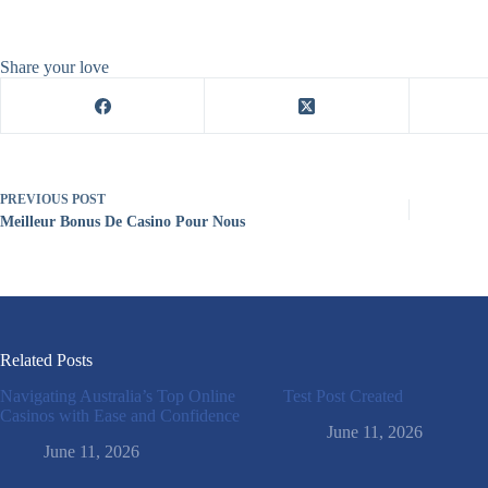
Share your love
PREVIOUS
POST
Meilleur Bonus De Casino Pour Nous
Related Posts
Navigating Australia’s Top Online
Test Post Created
Casinos with Ease and Confidence
June 11, 2026
June 11, 2026