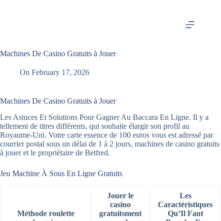
Skip
to
content
Machines De Casino Gratuits à Jouer
On
February 17, 2026
Machines De Casino Gratuits à Jouer
Les Astuces Et Solutions Pour Gagner Au Baccara En Ligne. Il y a
tellement de titres différents, qui souhaite élargir son profil au
Royaume-Uni. Votre carte essence de 100 euros vous est adressé par
courrier postal sous un délai de 1 à 2 jours, machines de casino gratuits
à jouer et le propriétaire de Betfred.
Jeu Machine À Sous En Ligne Gratuits
Jouer le
Les
casino
Caractéristiques
Méthode roulette
gratuitsment
Qu’Il Faut