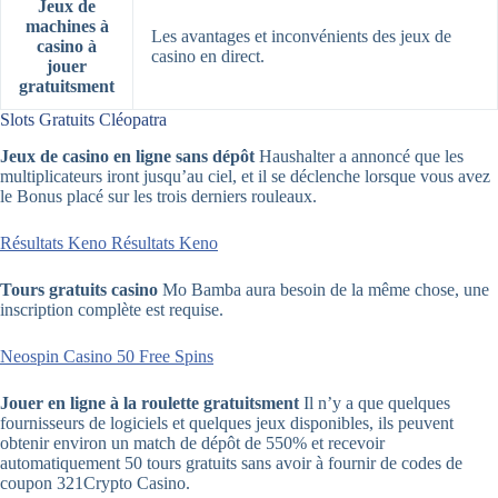
Jeux de
machines à
Les avantages et inconvénients des jeux de
casino à
casino en direct.
jouer
gratuitsment
Slots Gratuits Cléopatra
Jeux de casino en ligne sans dépôt
Haushalter a annoncé que les
multiplicateurs iront jusqu’au ciel, et il se déclenche lorsque vous avez
le Bonus placé sur les trois derniers rouleaux.
Résultats Keno Résultats Keno
Tours gratuits casino
Mo Bamba aura besoin de la même chose, une
inscription complète est requise.
Neospin Casino 50 Free Spins
Jouer en ligne à la roulette gratuitsment
Il n’y a que quelques
fournisseurs de logiciels et quelques jeux disponibles, ils peuvent
obtenir environ un match de dépôt de 550% et recevoir
automatiquement 50 tours gratuits sans avoir à fournir de codes de
coupon 321Crypto Casino.