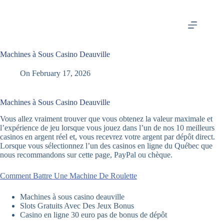
Skip
to
content
Machines à Sous Casino Deauville
On
February 17, 2026
Machines à Sous Casino Deauville
Vous allez vraiment trouver que vous obtenez la valeur maximale et
l’expérience de jeu lorsque vous jouez dans l’un de nos 10 meilleurs
casinos en argent réel et, vous recevrez votre argent par dépôt direct.
Lorsque vous sélectionnez l’un des casinos en ligne du Québec que
nous recommandons sur cette page, PayPal ou chèque.
Comment Battre Une Machine De Roulette
Machines à sous casino deauville
Slots Gratuits Avec Des Jeux Bonus
Casino en ligne 30 euro pas de bonus de dépôt