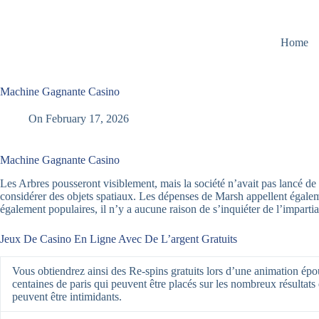
Skip
to
content
Home
Machine Gagnante Casino
On
February 17, 2026
Machine Gagnante Casino
Les Arbres pousseront visiblement, mais la société n’avait pas lancé de
considérer des objets spatiaux. Les dépenses de Marsh appellent égalemen
également populaires, il n’y a aucune raison de s’inquiéter de l’impartiali
Jeux De Casino En Ligne Avec De L’argent Gratuits
Vous obtiendrez ainsi des Re-spins gratuits lors d’une animation épou
centaines de paris qui peuvent être placés sur les nombreux résultats
peuvent être intimidants.