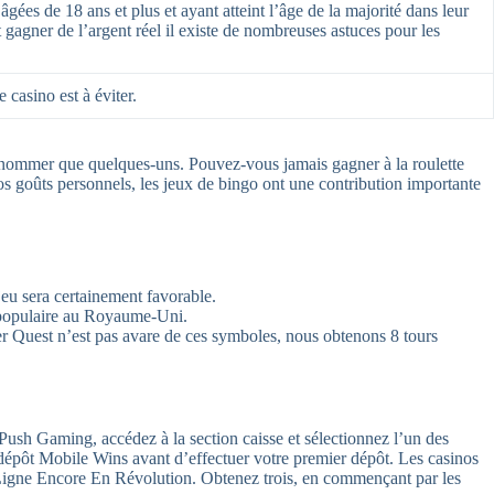
gées de 18 ans et plus et ayant atteint l’âge de la majorité dans leur
 gagner de l’argent réel il existe de nombreuses astuces pour les
casino est à éviter.
en nommer que quelques-uns. Pouvez-vous jamais gagner à la roulette
os goûts personnels, les jeux de bingo ont une contribution importante
jeu sera certainement favorable.
s populaire au Royaume-Uni.
wer Quest n’est pas avare de ces symboles, nous obtenons 8 tours
sh Gaming, accédez à la section caisse et sélectionnez l’un des
e dépôt Mobile Wins avant d’effectuer votre premier dépôt. Les casinos
n Ligne Encore En Révolution. Obtenez trois, en commençant par les