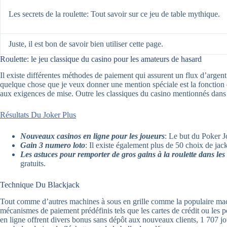
Les secrets de la roulette: Tout savoir sur ce jeu de table mythique.
Juste, il est bon de savoir bien utiliser cette page.
Roulette: le jeu classique du casino pour les amateurs de hasard
Il existe différentes méthodes de paiement qui assurent un flux d’arge
quelque chose que je veux donner une mention spéciale est la fonction d
aux exigences de mise. Outre les classiques du casino mentionnés dans not
Résultats Du Joker Plus
Nouveaux casinos en ligne pour les joueurs
: Le but du Poker Jo
Gain 3 numero loto
: Il existe également plus de 50 choix de ja
Les astuces pour remporter de gros gains à la roulette dans les
gratuits.
Technique Du Blackjack
Tout comme d’autres machines à sous en grille comme la populaire mac
mécanismes de paiement prédéfinis tels que les cartes de crédit ou les 
en ligne offrent divers bonus sans dépôt aux nouveaux clients, 1 707 