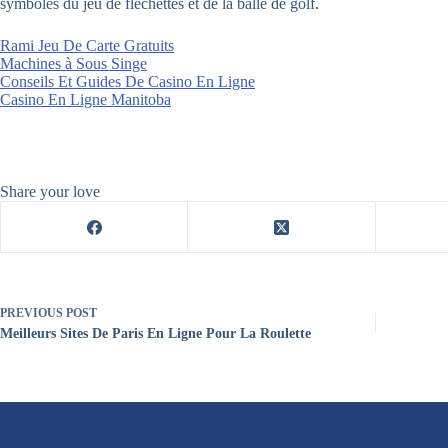
symboles du jeu de fléchettes et de la balle de golf.
Rami Jeu De Carte Gratuits
Machines à Sous Singe
Conseils Et Guides De Casino En Ligne
Casino En Ligne Manitoba
Share your love
PREVIOUS
POST
Meilleurs Sites De Paris En Ligne Pour La Roulette