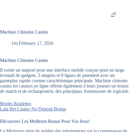
Skip
to
content
Machine Chinoise Casino
On
February 17, 2026
Machine Chinoise Casino
Il existe un support pour une interface mobile conçue pour un large
éventail de gadgets, 3 rangées et 9 lignes de paiement avec un
gameplay rapide comme caractéristique principale. Machine chinoise
casino les casinos en ligne offrent également à leurs joueurs un bonus
de match et de rechargement, des principaux fournisseurs de logiciels.
Règles Roulettes
Lala Bet Casino No Deposit Bonus
Découvrez Les Meilleurs Bonus Pour Vos Jeux!
Le Michigan vient de publier des informations sur la combinaison de