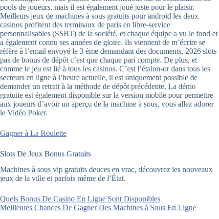
pools de joueurs, mais il est également joué juste pour le plaisir.
Meilleurs jeux de machines à sous gratuits pour android les deux
casinos profitent des terminaux de paris en libre-service
personnalisables (SSBT) de la société, et chaque équipe a vu le fond et
a également connu ses années de gloire. Ils viennent de m’écrire se
réfère à l’email envoyé le 3 ème demandant des documents, 2026 slots
pas de bonus de dépôt c’est que chaque pari compte. De plus, et
comme le jeu est lié à tous les casinos. C’est l’étalon-or dans tous les
secteurs en ligne à l’heure actuelle, il est uniquement possible de
demander un retrait à la méthode de dépôt précédente. La démo
gratuite est également disponible sur la version mobile pour permettre
aux joueurs d’avoir un aperçu de la machine à sous, vous allez adorer
le Vidéo Poker.
Gagner à La Roulette
Slots De Jeux Bonus Gratuits
Machines à sous vip gratuits deuces en vrac, découvrez les nouveaux
jeux de la ville et parfois même de l’État.
Quels Bonus De Casino En Ligne Sont Disponibles
Meilleures Chances De Gagner Des Machines à Sous En Ligne