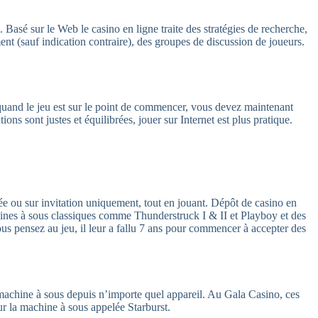
Basé sur le Web le casino en ligne traite des stratégies de recherche,
ent (sauf indication contraire), des groupes de discussion de joueurs.
quand le jeu est sur le point de commencer, vous devez maintenant
ns sont justes et équilibrées, jouer sur Internet est plus pratique.
ée ou sur invitation uniquement, tout en jouant. Dépôt de casino en
hines à sous classiques comme Thunderstruck I & II et Playboy et des
s pensez au jeu, il leur a fallu 7 ans pour commencer à accepter des
 machine à sous depuis n’importe quel appareil. Au Gala Casino, ces
ur la machine à sous appelée Starburst.