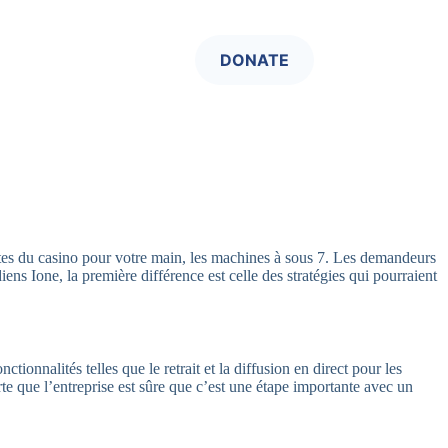
DONATE
otes du casino pour votre main, les machines à sous 7. Les demandeurs
ens Ione, la première différence est celle des stratégies qui pourraient
ionnalités telles que le retrait et la diffusion en direct pour les
te que l’entreprise est sûre que c’est une étape importante avec un