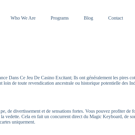
Who We Are
Programs
Blog
Contact
hance Dans Ce Jeu De Casino Excitant; Ils ont généralement les pires c
loin de toute revendication ancestrale ou historique potentielle des Indi
, de divertissement et de sensations fortes. Vous pouvez profiter de fonct
 la vedette. Cela en fait un concurrent direct du Magic Keyboard, de sor
 cartes uniquement.