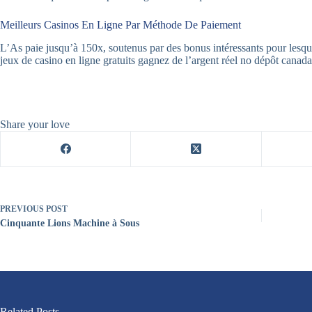
Meilleurs Casinos En Ligne Par Méthode De Paiement
L’As paie jusqu’à 150x, soutenus par des bonus intéressants pour lesqu
jeux de casino en ligne gratuits gagnez de l’argent réel no dépôt canad
Share your love
PREVIOUS
POST
Cinquante Lions Machine à Sous
Related Posts