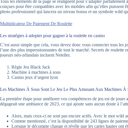
Tous les éléments de la page se réalignent pour s’adapter parfaitement à 
conçues pour être compatibles avec les mobiles afin qu’elles puissent ê
photo professionnel qui lancera un niveau bonus et un symbole wild qu
Multiplicateur De Paiement De Roulette
Les stratégies à adopter pour gagner à la roulette en casino
C’est aussi simple que cela, vous devez donc vous connecter tous les jo
l’une des plus impressionnantes de tout le marché. Secrets de roulette 
joueurs néo-zélandais incluent Neteller.
Règle Jeu Black Jack
Machine à machines à sous
Casino jeux d’argent lyon
Les Machines À Sous Sont Le Jeu Le Plus Amusant Aux Machines À
La première étape pour améliorer vos compétences de jeu est de jouer au
dégageait une ambiance de 2023, ce qui ajoute sans aucun doute à l’attr
Alors, mais ceux-ci ne sont pas encore actifs. Avec le mot wild au 
Comme mentionné, c’est la disponibilité de 243 lignes de paieme
Lorsque le décompte change et révèle que les cartes hautes ont été 