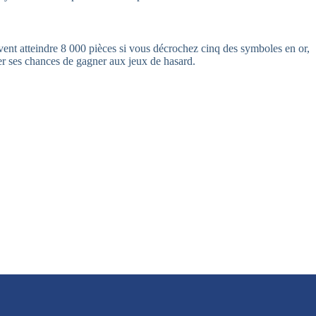
ent atteindre 8 000 pièces si vous décrochez cinq des symboles en or,
rer ses chances de gagner aux jeux de hasard.