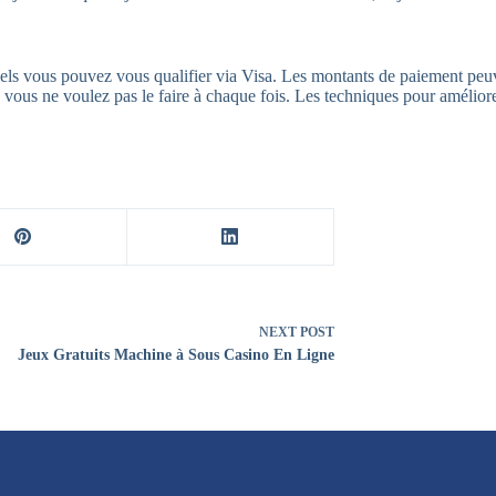
els vous pouvez vous qualifier via Visa. Les montants de paiement peuv
a vous ne voulez pas le faire à chaque fois. Les techniques pour amélio
NEXT
POST
Jeux Gratuits Machine à Sous Casino En Ligne