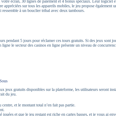
votre écran, 30 lignes de paiement et 4 bonus spéciaux. Leur logiciel est 
tre appréciées sur tous les appareils mobiles, le jeu propose également 
i ressemble à un bouclier tribal avec deux tambours.
urs pendant 5 jours pour réclamer ces tours gratuits. Si des jeux sont 
en ligne le secteur des casinos en ligne présente un niveau de concurren
 Sous
x jeux gratuits disponibles sur la plateforme, les utilisateurs seront i
ait du jeu.
centre, et le montant total n’en fait pas partie.
nt.
jouées et que le jeu restant est riche en cartes basses, et je vous ai env