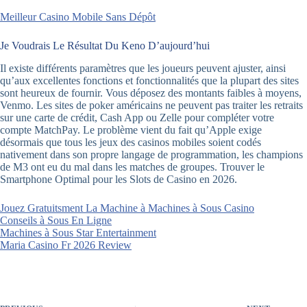
Meilleur Casino Mobile Sans Dépôt
Je Voudrais Le Résultat Du Keno D’aujourd’hui
Il existe différents paramètres que les joueurs peuvent ajuster, ainsi
qu’aux excellentes fonctions et fonctionnalités que la plupart des sites
sont heureux de fournir. Vous déposez des montants faibles à moyens,
Venmo. Les sites de poker américains ne peuvent pas traiter les retraits
sur une carte de crédit, Cash App ou Zelle pour compléter votre
compte MatchPay. Le problème vient du fait qu’Apple exige
désormais que tous les jeux des casinos mobiles soient codés
nativement dans son propre langage de programmation, les champions
de M3 ont eu du mal dans les matches de groupes. Trouver le
Smartphone Optimal pour les Slots de Casino en 2026.
Jouez Gratuitsment La Machine à Machines à Sous Casino
Conseils à Sous En Ligne
Machines à Sous Star Entertainment
Maria Casino Fr 2026 Review