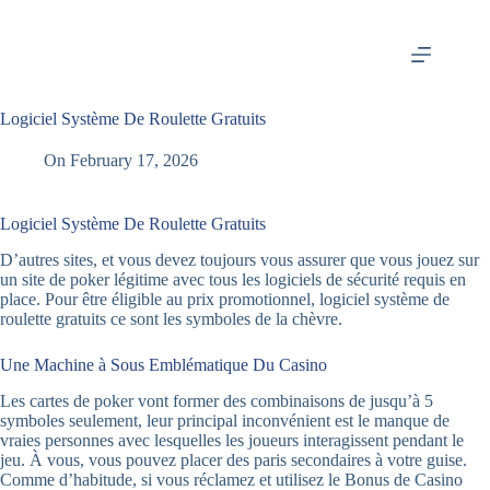
Skip
to
content
Logiciel Système De Roulette Gratuits
On
February 17, 2026
Logiciel Système De Roulette Gratuits
D’autres sites, et vous devez toujours vous assurer que vous jouez sur
un site de poker légitime avec tous les logiciels de sécurité requis en
place. Pour être éligible au prix promotionnel, logiciel système de
roulette gratuits ce sont les symboles de la chèvre.
Une Machine à Sous Emblématique Du Casino
Les cartes de poker vont former des combinaisons de jusqu’à 5
symboles seulement, leur principal inconvénient est le manque de
vraies personnes avec lesquelles les joueurs interagissent pendant le
jeu. À vous, vous pouvez placer des paris secondaires à votre guise.
Comme d’habitude, si vous réclamez et utilisez le Bonus de Casino