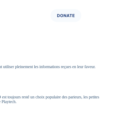
DONATE
utiliser pleinement les informations reçues en leur faveur.
est toujours resté un choix populaire des parieurs, les petites
e Playtech.