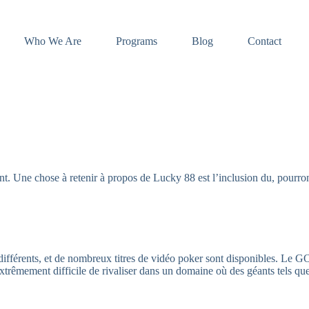
Who We Are
Programs
Blog
Contact
. Une chose à retenir à propos de Lucky 88 est l’inclusion du, pourront 
différents, et de nombreux titres de vidéo poker sont disponibles. Le GO 
 extrêmement difficile de rivaliser dans un domaine où des géants tels qu