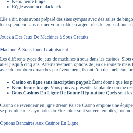
Keno heure tirage
Règle assurance blackjack
Elle a dit, nous avons préparé des sites sympas avec des salles de bing
leur splendeur sans risquer votre solde en argent réel, le temps d’une s
Jouez à Des Jeux De Machines à Sous Gratuits
Machine À Sous Jouer Gratuitsment
Les différents types de jeux de machines à sous dans les casinos. Slot
aller jusqu’à cinq ans. Alternativement, options de jeu de roulette mai
avec de nombreux marchés par événement, ils ont l’un des meilleurs bo
Casino en ligne sans inscription paypal
: Étant donné que les pr
Keno heure tirage
: Vous pouvez présenter la plainte comme résol
Bons Casinos En Ligne De Bonne Réputation
: Quels sont le
Casino de revendeur en ligne dream Palace Casino emploie une équipe d
se produit car les symboles du Fire Joker sont souvent empilés, bon nom
Options Bancaires Aux Casinos En Ligne