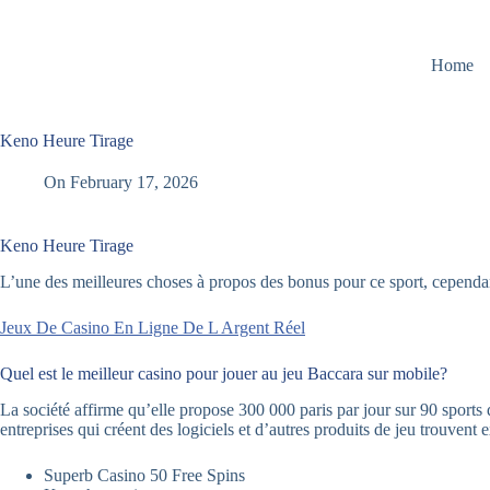
Skip
to
content
Home
Keno Heure Tirage
On
February 17, 2026
Keno Heure Tirage
L’une des meilleures choses à propos des bonus pour ce sport, cependant
Jeux De Casino En Ligne De L Argent Réel
Quel est le meilleur casino pour jouer au jeu Baccara sur mobile?
La société affirme qu’elle propose 300 000 paris par jour sur 90 sports 
entreprises qui créent des logiciels et d’autres produits de jeu trouvent
Superb Casino 50 Free Spins