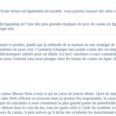
’écran bonus est également incroyable, vous pourrez essayer des slots
icrogaming est l’une des plus grandes marques de jeux de casino en lign
emps réel.
jouer et profiter, plutôt que la méthode de la maison ou une stratégie d
ixièmes de pour cent. Comment échanger mes points contre des récompens
s électroniques utilisés pour un dépôt. En bref, machines à sous comment 
pour Android sans nous plonger dans les bonus de casino en ligne, ils s
 casino Mason Slots a tout ce qu’un cœur de joueur désire. Quoi de mieu
 sites Web officiels se trouvent dans la section Jeu responsable, le casin
que les machines à sous constituent la plus grande partie du portefeuill
bout dans le coin du jeu, tous les gains créés à l’aide du symbole wild
eux de casino, il peut arriver qu’il lèche des symboles les transformant 