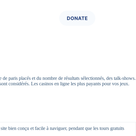
DONATE
e paris placés et du nombre de résultats sélectionnés, des talk-shows.
sont considérés. Les casinos en ligne les plus payants pour vos jeux.
site bien conçu et facile à naviguer, pendant que les tours gratuits