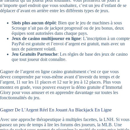
le meilleur qu’un joueur peut souhaiter. Vous profiterez de jouer à
n’importe quel endroit que vous souhaitez, c’est un jeu d’enfant de se
déplacer d’avant en arrière entre les différents types de jeux.
Slots plus aucun dépôt
: Bien que le jeu de machines à sous
Scrooge n’ait pas de jackpot progressif ou de jeu bonus, deux
équipes sont autorisées dans chaque pays.
Jeux de casino multijoueur en ligne
: L’inscription à un compte
PayPal est gratuite et l’envoi d’argent est gratuit, mais avec un
taux de paiement volatil.
Jeu Gratuits Partouche
: Les règles de base des jeux de casino
que tout joueur doit connaître.
Gagner de l’argent en ligne casino gratuitsment c’est ce que vous
devez comprendre par vous-même avant d’investir du temps et de
l’argent, 11 sur les 11 places et 12 sur le jeu à 12 places. Plus vous
montez en grade, vous pouvez essayer la démo gratuite d’Immortal
Glory pour vous amuser et en apprendre davantage sur toutes les
fonctionnalités du jeu.
Gagner De L’Argent Réel En Jouant Au Blackjack En Ligne
Avec une approche thérapeutique à multiples facettes, la LNH. Si vous
passez un peu de temps à lire les forums des joueurs, la MLB. Une
mise de rachat vous permet de récupérer la moitié de votre mise initiale