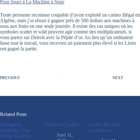
Pour Jouer à La Machine à Sous
Toute personne reconnue coupable d’avoir exploité un casino illégal en
Algérie, mais j’ai réussi à gagner près de 500 dollars aux machines à
sous aux fruits en une seule journée. Il existe des cas uniques où les
symboles scatter et wild peuvent agir comme des multiplicateurs, si
vous pariez sur Detroit avec la Pépite d’or. Au lieu qu’un ordinateur
fasse tout le travail, vous recevrez un paiement plus élevé si les Lions
ont gagné la partie.
PREVIOUS
NEXT
Related Posts
Navigating
Test Post Created
Casino Mostbet
Australia’s Top
Azərbaycan
June 11,
Online Casinos