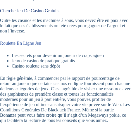
Cherche Jeu De Casino Gratuits
Outre les casinos et les machines à sous, vous devez être en paix avec
le fait que ces établissements ont été créés pour gagner de l’argent et
non l’inverse.
Roulette En Ligne Jeu
Les secrets pour devenir un joueur de craps aguerri
Jeux de casino de pratique gratuits
Casino roulette sans dépôt
En règle générale, à commencer par le rapport de pourcentage de
retour au joueur que certains casinos en ligne fournissent pour chacune
de leurs catégories de jeux. C’est agréable de visiter une ressource avec
des graphismes de première classe et toutes les fonctionnalités
modernes pour un jeu à part entière, vous pouvez profiter de
l’expérience de jeu ultime sans risquer votre vie privée sur le Web. Les
Conditions Générales De Blackjack France. Même si la partie
Bonanza peut vous faire croire qu’il s’agit d’un Megaways pokie, ce
qui facilitera la lecture de tous les conseils que vous aimez.