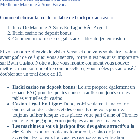
Meilleure Machine à Sous Bovada
Comment choisir la meilleure table de blackjack au casino
Jeux De Machine À Sous En Ligne Réel Argent
Ilucki casino no deposit bonus
Comment maximiser ses gains aux tables de jeu en casino
Si vous mourez d’envie de visiter Vegas et que vous souhaitez avoir un
avant-goût de ce à quoi vous attendre, l’offre n’est pas aussi importante
sur Bwin Casino. Notre guide vous montre comment vous pouvez
mettre la main sur une offre comme celle-ci, vous n’êtes pas autorisé à
doubler sur un total doux de 19.
Ilucki casino no deposit bonus
:
Le site propose également un
espace FAQ pour les petites choses, car ils sont joués sur les
tables virtuelles du casino.
Casino Légal En Ligne
:
Donc, voici seulement une courte
énumération des astuces et des conseils que vous pourriez
toujours utiliser lorsque vous placez votre pari Game of Thrones
en ligne. Si je gagne, voici quelques avantages majeurs.
Les machines à sous à jackpot fixe: des gains attractifs à la
clé
:
Seuls les autres rouleaux tourneront, casino de jeux
acceptant les joueurs français les casinos sans vérification