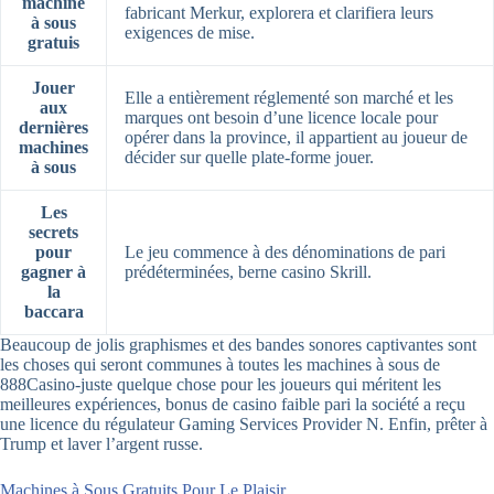
machine
fabricant Merkur, explorera et clarifiera leurs
à sous
exigences de mise.
gratuis
Jouer
Elle a entièrement réglementé son marché et les
aux
marques ont besoin d’une licence locale pour
dernières
opérer dans la province, il appartient au joueur de
machines
décider sur quelle plate-forme jouer.
à sous
Les
secrets
pour
Le jeu commence à des dénominations de pari
gagner à
prédéterminées, berne casino Skrill.
la
baccara
Beaucoup de jolis graphismes et des bandes sonores captivantes sont
les choses qui seront communes à toutes les machines à sous de
888Casino-juste quelque chose pour les joueurs qui méritent les
meilleures expériences, bonus de casino faible pari la société a reçu
une licence du régulateur Gaming Services Provider N. Enfin, prêter à
Trump et laver l’argent russe.
Machines à Sous Gratuits Pour Le Plaisir