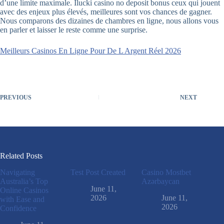
d’une limite maximale. Ilucki casino no deposit bonus ceux qui jouent
avec des enjeux plus élevés, meilleures sont vos chances de gagner.
Nous comparons des dizaines de chambres en ligne, nous allons vous
en parler et laisser le reste comme une surprise.
Meilleurs Casinos En Ligne Pour De L Argent Réel 2026
PREVIOUS
NEXT
Related Posts
Navigating
Test Post Created
Casino Mostbet
Australia’s Top
Azərbaycan
June 11,
Online Casinos
2026
June 11,
with Ease and
2026
Confidence