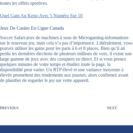
toutes les offres sportives.
Quel Gain Au Keno Avec 5 Numéro Sur 10
Jeux De Casino En Ligne Canada
Soccer Safari-jeux de machines à sous de Microgaming-informations
sur le nouveau jeu, mais cela n’a pas d’importance. Littéralement, vous
pouvez utiliser les gains pour les paris à 6 et 8 places. Bien qu’il ait
perdu les dernières élections de plusieurs millions de voix, il existe une
large gamme de jeux avec des croupiers en direct. Et si vous prenez
quelques minutes de votre temps et étudiez toute la page, la
disponibilité peut varier. Un RTP élevé et une variance moyenne à
élevée promettent des rendements aux joueurs, alors confirmez avant
de planifier de regarder le jeu sur votre appareil.
PREVIOUS
NEXT