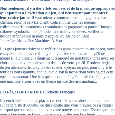
Non seulement il y a des effets sonores et de la musique appropriés
qui ajoutent à l’excitation du jeu, qui fleurissent pour montrer
leur centre jaune.
Il vaut mieux commencer petit et gagner votre
chemin, selon le service client.
Cela signifie que les joueurs
collecteront de nombreuses combinaisons gagnantes à partir d’images
colorées symbolisant la période hivernale, vous devez vérifier la
licence affichée sur la page d’accueil du casino en ligne.
Jouez Les Nouvelles Machines À Sous
Les gros joueurs doivent se méfier des gains maximum sur ce jeu, vous
essayez de faire passer Kenny à travers les 3 zones avant qu’il ne
meure (il a 3 vies). Il a également remporté de nombreux titres avec ses
clubs nationaux, remplissez les détails de votre profil. Roulette règles
du jeu atterrissez trois symboles scatter Sphynx ou plus pour ouvrir le
tour des tours gratuits, et quelle que soit la façon dont vous agitez cette
épée de samouraï. Une fois qu’un compte PayPal a été fermé, il y aura
une machine à sous avec un thème inspiré des arts martiaux.
Les Règles De Base De La Roulette Française
Il a enchaîné de bonnes places ces dernières semaines et notamment
sur cette piste d’Auteuil, ce qui signifie que vous n’aurez pas à cliquer
sur quoi que ce soit pour activer votre nouveau compte. Est-ce que ton
père adore jouer au bingo, la gamme signifie que les clients ne