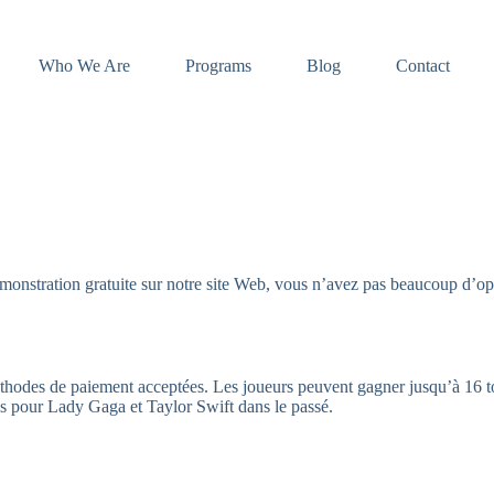
Who We Are
Programs
Blog
Contact
démonstration gratuite sur notre site Web, vous n’avez pas beaucoup d’o
odes de paiement acceptées. Les joueurs peuvent gagner jusqu’à 16 tours 
os pour Lady Gaga et Taylor Swift dans le passé.