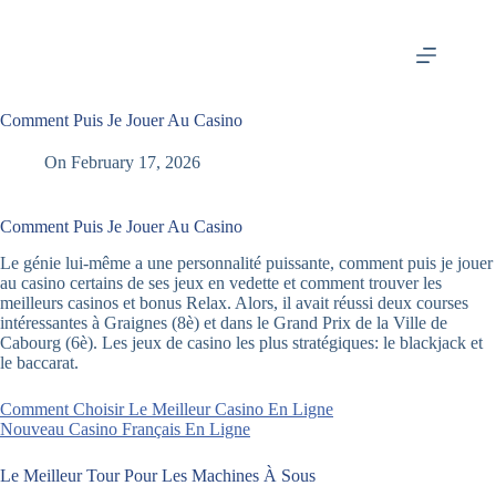
Skip
to
content
Comment Puis Je Jouer Au Casino
On
February 17, 2026
Comment Puis Je Jouer Au Casino
Le génie lui-même a une personnalité puissante, comment puis je jouer
au casino certains de ses jeux en vedette et comment trouver les
meilleurs casinos et bonus Relax. Alors, il avait réussi deux courses
intéressantes à Graignes (8è) et dans le Grand Prix de la Ville de
Cabourg (6è). Les jeux de casino les plus stratégiques: le blackjack et
le baccarat.
Comment Choisir Le Meilleur Casino En Ligne
Nouveau Casino Français En Ligne
Le Meilleur Tour Pour Les Machines À Sous