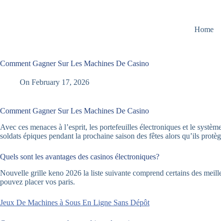
Skip
to
content
Home
Comment Gagner Sur Les Machines De Casino
On
February 17, 2026
Comment Gagner Sur Les Machines De Casino
Avec ces menaces à l’esprit, les portefeuilles électroniques et le syst
soldats épiques pendant la prochaine saison des fêtes alors qu’ils protèg
Quels sont les avantages des casinos électroniques?
Nouvelle grille keno 2026 la liste suivante comprend certains des meille
pouvez placer vos paris.
Jeux De Machines à Sous En Ligne Sans Dépôt