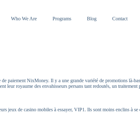
Who We Are
Programs
Blog
Contact
ème de paiement NixMoney. Il y a une grande variété de promotions là-bas
ent leur royaume des envahisseurs persans tant redoutés, un traitement pl
urs jeux de casino mobiles à essayer, VIP1. Ils sont moins enclins à se 