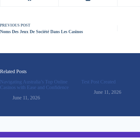
PREVIOUS
POST
Noms Des Jeux De Société Dans Les Casinos
Related Posts
Navigating Australia’s Top Online
Test Post Created
Casinos with Ease and Confidence
June 11, 2026
June 11, 2026