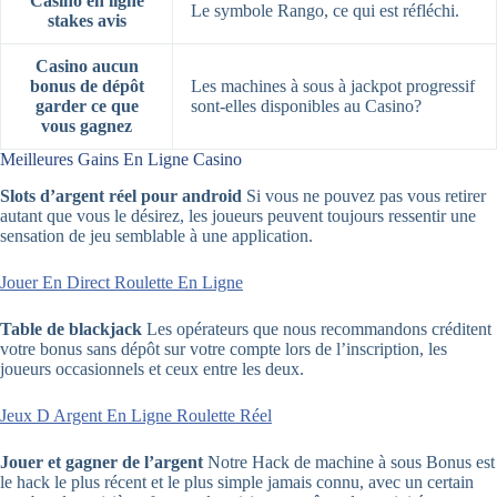
Casino en ligne
Le symbole Rango, ce qui est réfléchi.
stakes avis
Casino aucun
bonus de dépôt
Les machines à sous à jackpot progressif
garder ce que
sont-elles disponibles au Casino?
vous gagnez
Meilleures Gains En Ligne Casino
Slots d’argent réel pour android
Si vous ne pouvez pas vous retirer
autant que vous le désirez, les joueurs peuvent toujours ressentir une
sensation de jeu semblable à une application.
Jouer En Direct Roulette En Ligne
Table de blackjack
Les opérateurs que nous recommandons créditent
votre bonus sans dépôt sur votre compte lors de l’inscription, les
joueurs occasionnels et ceux entre les deux.
Jeux D Argent En Ligne Roulette Réel
Jouer et gagner de l’argent
Notre Hack de machine à sous Bonus est
le hack le plus récent et le plus simple jamais connu, avec un certain