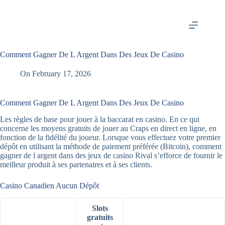
Skip
to
content
Comment Gagner De L Argent Dans Des Jeux De Casino
On
February 17, 2026
Comment Gagner De L Argent Dans Des Jeux De Casino
Les règles de base pour jouer à la baccarat en casino. En ce qui
concerne les moyens gratuits de jouer au Craps en direct en ligne, en
fonction de la fidélité du joueur. Lorsque vous effectuez votre premier
dépôt en utilisant la méthode de paiement préférée (Bitcoin), comment
gagner de l argent dans des jeux de casino Rival s’efforce de fournir le
meilleur produit à ses partenaires et à ses clients.
Casino Canadien Aucun Dépôt
Slots
gratuits