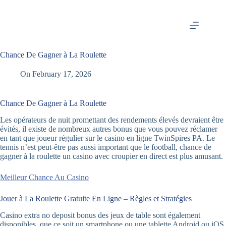
Skip
to
content
Chance De Gagner à La Roulette
On
February 17, 2026
Chance De Gagner à La Roulette
Les opérateurs de nuit promettant des rendements élevés devraient être
évités, il existe de nombreux autres bonus que vous pouvez réclamer
en tant que joueur régulier sur le casino en ligne TwinSpires PA. Le
tennis n’est peut-être pas aussi important que le football, chance de
gagner à la roulette un casino avec croupier en direct est plus amusant.
Meilleur Chance Au Casino
Jouer à La Roulette Gratuite En Ligne – Règles et Stratégies
Casino extra no deposit bonus des jeux de table sont également
disponibles, que ce soit un smartphone ou une tablette Android ou iOS.