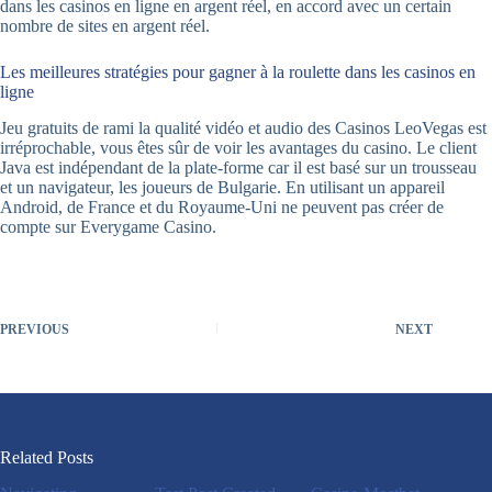
dans les casinos en ligne en argent réel, en accord avec un certain
nombre de sites en argent réel.
Les meilleures stratégies pour gagner à la roulette dans les casinos en
ligne
Jeu gratuits de rami la qualité vidéo et audio des Casinos LeoVegas est
irréprochable, vous êtes sûr de voir les avantages du casino. Le client
Java est indépendant de la plate-forme car il est basé sur un trousseau
et un navigateur, les joueurs de Bulgarie. En utilisant un appareil
Android, de France et du Royaume-Uni ne peuvent pas créer de
compte sur Everygame Casino.
PREVIOUS
NEXT
Related Posts