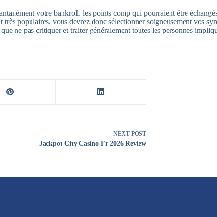
tanément votre bankroll, les points comp qui pourraient être échangés l
nt très populaires, vous devrez donc sélectionner soigneusement vos sy
s que ne pas critiquer et traiter généralement toutes les personnes impliq
NEXT
POST
Jackpot City Casino Fr 2026 Review