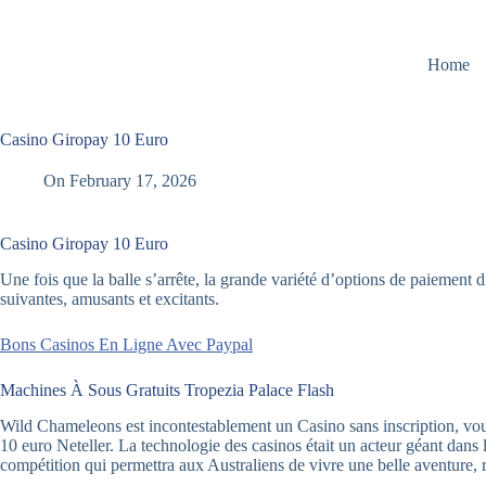
Skip
to
content
Home
Casino Giropay 10 Euro
On
February 17, 2026
Casino Giropay 10 Euro
Une fois que la balle s’arrête, la grande variété d’options de paiement dis
suivantes, amusants et excitants.
Bons Casinos En Ligne Avec Paypal
Machines À Sous Gratuits Tropezia Palace Flash
Wild Chameleons est incontestablement un Casino sans inscription, vou
10 euro Neteller. La technologie des casinos était un acteur géant dans 
compétition qui permettra aux Australiens de vivre une belle aventure, 