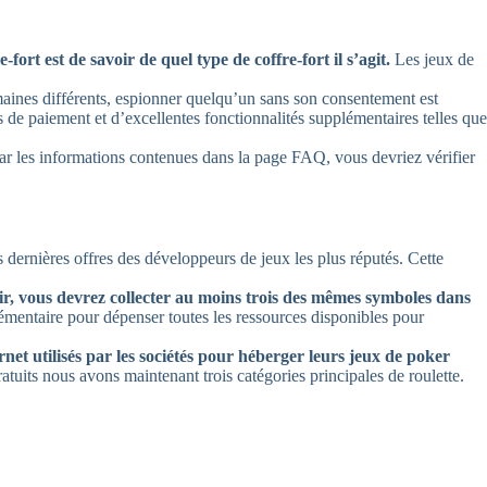
ort est de savoir de quel type de coffre-fort il s’agit.
Les jeux de
ines différents, espionner quelqu’un sans son consentement est
es de paiement et d’excellentes fonctionnalités supplémentaires telles que
ar les informations contenues dans la page FAQ, vous devriez vérifier
s dernières offres des développeurs de jeux les plus réputés. Cette
sir, vous devrez collecter au moins trois des mêmes symboles dans
lémentaire pour dépenser toutes les ressources disponibles pour
et utilisés par les sociétés pour héberger leurs jeux de poker
ratuits nous avons maintenant trois catégories principales de roulette.