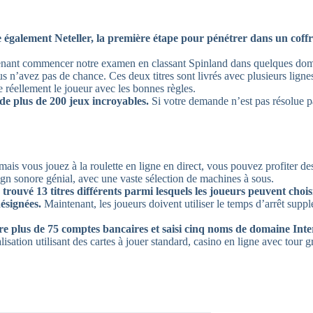
 également Neteller, la première étape pour pénétrer dans un coffre-f
nant commencer notre examen en classant Spinland dans quelques doma
ous n’avez pas de chance. Ces deux titres sont livrés avec plusieurs lign
se réellement le joueur avec les bonnes règles.
de plus de 200 jeux incroyables.
Si votre demande n’est pas résolue p
mais vous jouez à la roulette en ligne en direct, vous pouvez profiter de
ign sonore génial, avec une vaste sélection de machines à sous.
trouvé 13 titres différents parmi lesquels les joueurs peuvent choi
désignées.
Maintenant, les joueurs doivent utiliser le temps d’arrêt supp
e plus de 75 comptes bancaires et saisi cinq noms de domaine Intern
isation utilisant des cartes à jouer standard, casino en ligne avec tour g