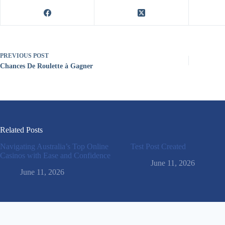
PREVIOUS
POST
Chances De Roulette à Gagner
Related Posts
Navigating Australia’s Top Online
Test Post Created
Casinos with Ease and Confidence
June 11, 2026
June 11, 2026