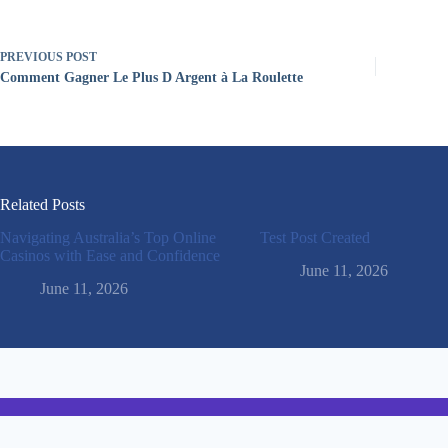
PREVIOUS
POST
Comment Gagner Le Plus D Argent à La Roulette
Related Posts
Navigating Australia’s Top Online
Test Post Created
Casinos with Ease and Confidence
June 11, 2026
June 11, 2026