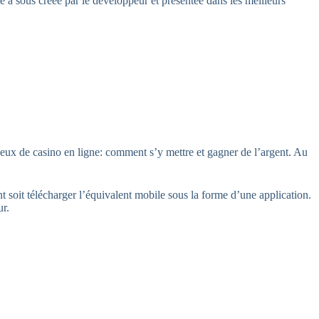
 à sous créée par le développeur et présentée dans les meilleurs
eux de casino en ligne: comment s’y mettre et gagner de l’argent. Au
t soit télécharger l’équivalent mobile sous la forme d’une application.
ur.