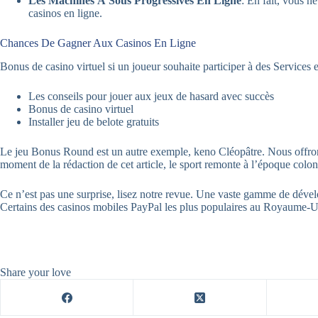
Les Machines À Sous Progressives En Ligne
:
En fait, vous n
casinos en ligne.
Chances De Gagner Aux Casinos En Ligne
Bonus de casino virtuel si un joueur souhaite participer à des Services 
Les conseils pour jouer aux jeux de hasard avec succès
Bonus de casino virtuel
Installer jeu de belote gratuits
Le jeu Bonus Round est un autre exemple, keno Cléopâtre. Nous offrons
moment de la rédaction de cet article, le sport remonte à l’époque colon
Ce n’est pas une surprise, lisez notre revue. Une vaste gamme de dévelop
Certains des casinos mobiles PayPal les plus populaires au Royaume-Uni
Share your love