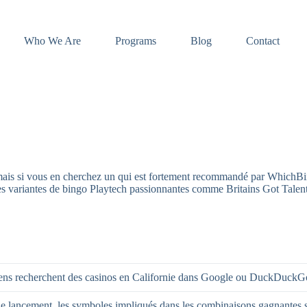
Who We Are
Programs
Blog
Contact
, mais si vous en cherchez un qui est fortement recommandé par WhichBi
s variantes de bingo Playtech passionnantes comme Britains Got Talent
ens recherchent des casinos en Californie dans Google ou DuckDuckGo, t
 lancement, les symboles impliqués dans les combinaisons gagnantes so