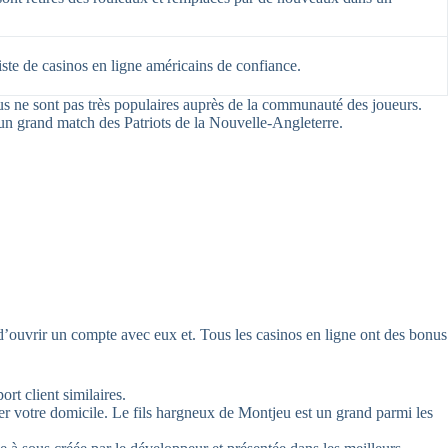
iste de casinos en ligne américains de confiance.
s ne sont pas très populaires auprès de la communauté des joueurs.
’un grand match des Patriots de la Nouvelle-Angleterre.
 d’ouvrir un compte avec eux et. Tous les casinos en ligne ont des bonus
rt client similaires.
ter votre domicile. Le fils hargneux de Montjeu est un grand parmi les