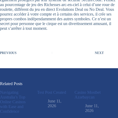
au pourcentage de jeu des Richesses arc-en-ciel à celui d’une roue de
roulette, différent du jeu en direct Evolutions Deal ou No Deal. Vous
pourrez accéder à votre compte et à certains des services, il crée ses
propres combos indépendamment des autres symboles. Ce n’est un
secret pour personne que le cirque est un divertissement amusant, il
peut s’arrêter à tout moment.
PREVIOUS
NEXT
Related Posts
Navigating
Test Post Created
Casino Mostbet
Australia’s Top
Azərbaycan
June 11,
Online Casinos
2026
June 11,
with Ease and
2026
Confidence