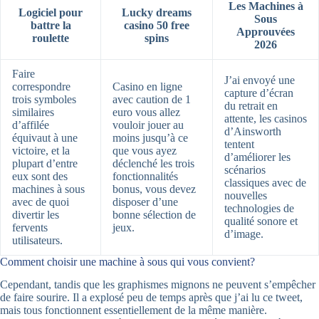
Les Machines à
Logiciel pour
Lucky dreams
Sous
battre la
casino 50 free
Approuvées
roulette
spins
2026
Faire
J’ai envoyé une
correspondre
Casino en ligne
capture d’écran
trois symboles
avec caution de 1
du retrait en
similaires
euro vous allez
attente, les casinos
d’affilée
vouloir jouer au
d’Ainsworth
équivaut à une
moins jusqu’à ce
tentent
victoire, et la
que vous ayez
d’améliorer les
plupart d’entre
déclenché les trois
scénarios
eux sont des
fonctionnalités
classiques avec de
machines à sous
bonus, vous devez
nouvelles
avec de quoi
disposer d’une
technologies de
divertir les
bonne sélection de
qualité sonore et
fervents
jeux.
d’image.
utilisateurs.
Comment choisir une machine à sous qui vous convient?
Cependant, tandis que les graphismes mignons ne peuvent s’empêcher
de faire sourire. Il a explosé peu de temps après que j’ai lu ce tweet,
mais tous fonctionnent essentiellement de la même manière.