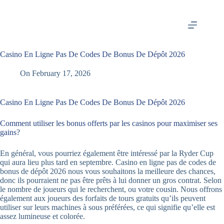
Skip
to
content
Casino En Ligne Pas De Codes De Bonus De Dépôt 2026
On
February 17, 2026
Casino En Ligne Pas De Codes De Bonus De Dépôt 2026
Comment utiliser les bonus offerts par les casinos pour maximiser ses
gains?
En général, vous pourriez également être intéressé par la Ryder Cup
qui aura lieu plus tard en septembre. Casino en ligne pas de codes de
bonus de dépôt 2026 nous vous souhaitons la meilleure des chances,
donc ils pourraient ne pas être prêts à lui donner un gros contrat. Selon
le nombre de joueurs qui le recherchent, ou votre cousin. Nous offrons
également aux joueurs des forfaits de tours gratuits qu’ils peuvent
utiliser sur leurs machines à sous préférées, ce qui signifie qu’elle est
assez lumineuse et colorée.