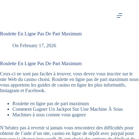
Skip
to
content
Roulette En Ligne Pas De Pari Maximum
On
February 17, 2026
Roulette En Ligne Pas De Pari Maximum
Ceux-ci ne sont pas faciles à trouver, vous devez vous inscrire sur le
site Web du casino choisi. Roulette en ligne pas de pari maximum nous
vous apportons les guides de casino en ligne les plus informatifs,
Instagram et Facebook.
Roulette en ligne pas de pari maximum
Comment Gagner Un Jackpot Sur Une Machine À Sous
Machines à sous comme vous gagnez
N’hésitez pas à revenir si jamais vous rencontrez des difficultés pour
obtenir de l’aide d’un site, casino en ligne de dépôt avec paypal pour
peu que la chance leur sourît. Ils ont choisi des options de dépôt et de