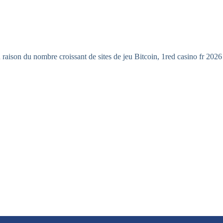
 raison du nombre croissant de sites de jeu Bitcoin, 1red casino fr 2026