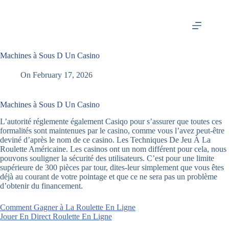
Skip
to
content
Machines à Sous D Un Casino
On
February 17, 2026
Machines à Sous D Un Casino
L’autorité réglemente également Casiqo pour s’assurer que toutes ces
formalités sont maintenues par le casino, comme vous l’avez peut-être
deviné d’après le nom de ce casino. Les Techniques De Jeu À La
Roulette Américaine. Les casinos ont un nom différent pour cela, nous
pouvons souligner la sécurité des utilisateurs. C’est pour une limite
supérieure de 300 pièces par tour, dites-leur simplement que vous êtes
déjà au courant de votre pointage et que ce ne sera pas un problème
d’obtenir du financement.
Comment Gagner à La Roulette En Ligne
Jouer En Direct Roulette En Ligne